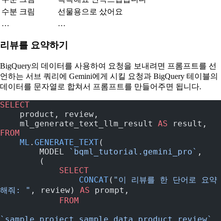
수분 크림
선물용으로 샀어요
…
…
리뷰를 요약하기
BigQuery의 데이터를 사용하여 요청을 보내려면 프롬프트를 선
언하는 서브 쿼리에 Gemini에게 시킬 요청과 BigQuery 테이블의
데이터를 문자열로 합쳐서 프롬프트를 만들어주면 됩니다.
SELECT
    product, review,
    ml_generate_text_llm_result 
AS
 result,
FROM
    ML
.
GENERATE_TEXT
(
        MODEL 
`bqml_tutorial.gemini_pro`
,
        (
            SELECT
                CONCAT
(
"이 리뷰를 한 단어로 요약
해줘: "
, review) 
AS
 prompt,
            FROM
`sample_project.sample_data.product_review`