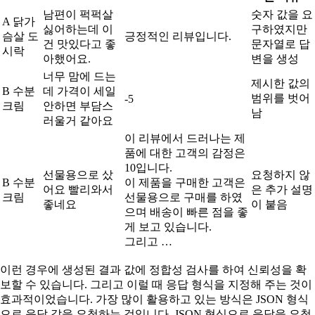
남편이 퍽퍽살
숫자 값을 요
A 닭가
싫어하는데 이
구하였지만
슴살 도
긍정적인 리뷰입니다.
건 맛있다고 좋
문자열로 답
시락
아했어요.
변을 생성
너무 맘에 드는
제시한 값의
B 수분
데 가격이 세일
범위를 벗어
-5
크림
안하면 부담스
남
러울거 같아요
이 리뷰에서 드러나는 제
품에 대한 고객의 감정은
10입니다.
선물용으로 샀
요청하지 않
B 수분
이 제품을 구매한 고객은
어요 빨리와서
은 추가 설명
크림
선물용으로 구매를 하였
좋네요
이 붙음
으며 배송이 빠른 점을 좋
게 보고 있습니다.
그리고 …
이런 경우에 생성된 결과 값에 정합성 검사를 하여 신뢰성을 확
보할 수 있습니다. 그리고 이럴 때 응답 형식을 지정해 주는 것이
효과적이었습니다. 가장 많이 활용하고 있는 방식은 JSON 형식
으로 응답 값을 요청하는 것입니다. JSON 형식으로 응답을 요청