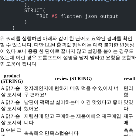
        ),
        STRUCT(
            TRUE 
AS
 flatten_json_output
        )
    )
위 쿼리를 실행하면 아래와 같이 한 단어로 요약된 결과를 확인
할 수 있습니다. 다만 LLM 출력값 형식에는 예측 불가한 변동성
이 있다 보니 종종 한 단어로 끝나지 않고 설명을 붙이는 경우도
있는데 이런 경우 프롬프트에 설명을 달지 말라고 요청을 포함하
면 도움이 됩니다.
product
review (STRING)
result
(STRING)
A 닭가슴
전자레인지에 편하게 데워 먹을 수 있어서 너
편리
살 도시락
무 편해요!
함
A 닭가슴
남편이 퍽퍽살 싫어하는데 이건 맛있다고 좋아
맛있
살 도시락
했어요.
다
A 닭가슴
저렴한데 믿고 구매하는 제품이에요 재구매입
재구
살 도시락
니다
매
B 수분 크
촉촉
촉촉해요 만족스럽습니다