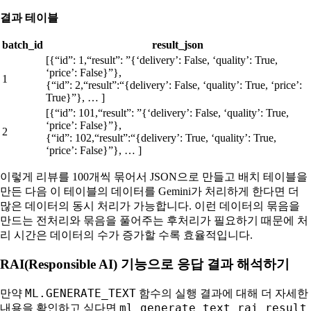
결과 테이블
batch_id
result_json
[{“id”: 1,“result”: ”{‘delivery’: False, ‘quality’: True,
‘price’: False}”},
1
{“id”: 2,“result”:“{delivery’: False, ‘quality’: True, ‘price’:
True}”}, … ]
[{“id”: 101,“result”: ”{‘delivery’: False, ‘quality’: True,
‘price’: False}”},
2
{“id”: 102,“result”:“{delivery’: True, ‘quality’: True,
‘price’: False}”}, … ]
이렇게 리뷰를 100개씩 묶어서 JSON으로 만들고 배치 테이블을
만든 다음 이 테이블의 데이터를 Gemini가 처리하게 한다면 더
많은 데이터의 동시 처리가 가능합니다. 이런 데이터의 묶음을
만드는 전처리와 묶음을 풀어주는 후처리가 필요하기 때문에 처
리 시간은 데이터의 수가 증가할 수록 효율적입니다.
RAI(Responsible AI) 기능으로 응답 결과 해석하기
ML.GENERATE_TEXT
만약
함수의 실행 결과에 대해 더 자세한
ml_generate_text_rai_result
내용을 확인하고 싶다면