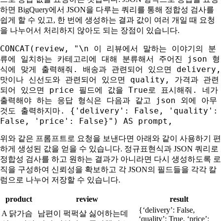
하면 BigQuery에서 JSON을 다루는 쿼리를 통해 정합성 검사를
쉽게 할 수 있고, 한 번에 생성하는 결과 값이 여러 개일 때 요청
을 나누어서 처리하지 않아도 되는 장점이 있습니다.
CONCAT(review, "\n 이 리뷰에서 말하는 이야기의 분
류에 일치하는 카테고리에 대해 분류해서 주어진 json 형
식에 맞게 출력해줘. 배송과 관련되어 있으면 delivery,
맛이나 신선도와 관련되어 있으면 quality, 가격과 관련
되어 있으면 price 필드에 값을 True로 표시해줘. 네가
출력해야 하는 응답 형식은 다음과 같고 json 외에 아무
것도 출력하지마. {'delivery': False, 'quality':
False, 'price': False}") AS prompt,
위와 같은 프롬프트로 요청을 보낸다면 아래와 같이 사용하기 편
하게 생성된 값을 얻을 수 있습니다. 정규표현식과 JSON 쿼리로
정합성 검사를 하고 원하는 결과가 아니라면 다시 생성하도록 로
직을 구성하여 신뢰성을 확보하고 각 JSON의 필드들을 각각 칼
럼으로 나누어 저장할 수 있습니다.
product
review
result
{‘delivery’: False,
A 닭가슴
남편이 퍽퍽살 싫어하는데
‘quality’: True, ‘price’: