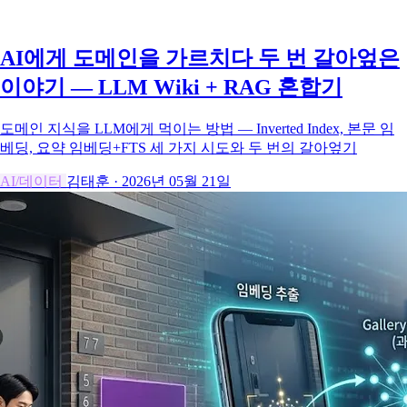
AI에게 도메인을 가르치다 두 번 갈아엎은
이야기 — LLM Wiki + RAG 혼합기
도메인 지식을 LLM에게 먹이는 방법 — Inverted Index, 본문 임
베딩, 요약 임베딩+FTS 세 가지 시도와 두 번의 갈아엎기
AI/데이터
김태훈
·
2026년 05월 21일