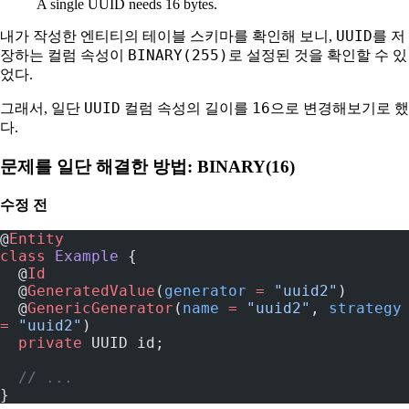
A single UUID needs 16 bytes.
UUID
내가 작성한 엔티티의 테이블 스키마를 확인해 보니,
를 저
BINARY(255)
장하는 컬럼 속성이
로 설정된 것을 확인할 수 있
었다.
UUID
16
그래서, 일단
컬럼 속성의 길이를
으로 변경해보기로 했
다.
문제를 일단 해결한 방법: BINARY(16)
수정 전
@
Entity
class
 Example
 {
  @
Id
  @
GeneratedValue
(
generator
 =
 "uuid2"
)
  @
GenericGenerator
(
name
 =
 "uuid2"
, 
strategy
=
 "uuid2"
)
  private
 UUID id;
  // ...
}