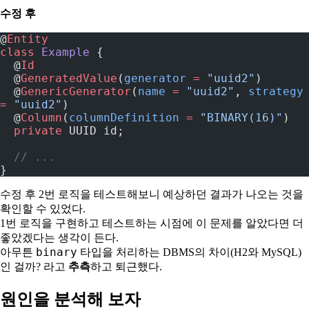
수정 후
@
Entity
class
 Example
 {
  @
Id
  @
GeneratedValue
(
generator
 =
 "uuid2"
)
  @
GenericGenerator
(
name
 =
 "uuid2"
, 
strategy
=
 "uuid2"
)
  @
Column
(
columnDefinition
 =
 "BINARY(16)"
)
  private
 UUID id;
  // ...
}
수정 후 2번 로직을 테스트해보니 예상하던 결과가 나오는 것을
확인할 수 있었다.
1번 로직을 구현하고 테스트하는 시점에 이 문제를 알았다면 더
좋았겠다는 생각이 든다.
binary
아무튼
타입을 처리하는 DBMS의 차이(H2와 MySQL)
인 걸까? 라고
추측
하고 퇴근했다.
원인을 분석해 보자