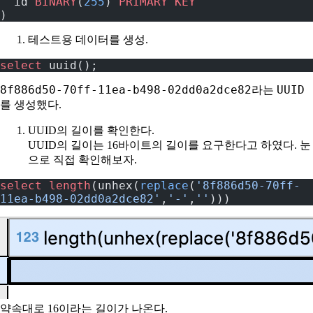
  id 
BINARY
(
255
) 
PRIMARY KEY
)
테스트용 데이터를 생성.
select
 uuid();
8f886d50-70ff-11ea-b498-02dd0a2dce82
UUID
라는
를 생성했다.
UUID의 길이를 확인한다.
UUID의 길이는 16바이트의 길이를 요구한다고 하였다. 눈
으로 직접 확인해보자.
select
 length
(unhex(
replace
(
'8f886d50-70ff-
11ea-b498-02dd0a2dce82'
,
'-'
,
''
)))
약속대로 16이라는 길이가 나온다.