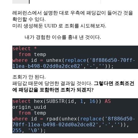
레퍼런스에서 설명한 대로 우측에 패딩값이 들어간 것을
확인할 수 있다.
미리 생성해둔 UUID 로 조회를 시도해보자.
내가 경험한 이슈를 흉내 낸 것이다.
select
 *
  from
 temp
where
 id 
=
 unhex(
replace
(
'8f886d50-70ff-
11ea-b498-02dd0a2dce82'
,
'-'
,
''
));
조회가 안 된다.
패딩값 때문에 당연한 결과일 것이다.
그렇다면 조회조건
에 패딩값을 포함하면 조회가 되겠지?
select
 hex(SUBSTR(id, 
1
, 
16
)) 
AS
origin_uuid
  from
 temp
where
 id 
=
 rpad(unhex(
replace
(
'8f886d50-
70ff-11ea-b498-02dd0a2dce82'
,
'-'
,
''
)), 
255
, 
'\0'
);