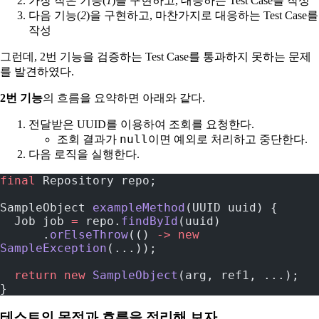
가장 작은 기능(
1
)을 구현하고, 대응하는 Test Case를 작성
다음 기능(
2
)을 구현하고, 마찬가지로 대응하는 Test Case를
작성
그런데, 2번 기능을 검증하는 Test Case를 통과하지 못하는 문제
를 발견하였다.
2번 기능
의 흐름을 요약하면 아래와 같다.
전달받은 UUID를 이용하여 조회를 요청한다.
null
조회 결과가
이면 예외로 처리하고 중단한다.
다음 로직을 실행한다.
final
 Repository repo;
SampleObject 
exampleMethod
(UUID uuid) {
  Job job 
=
 repo.
findById
(uuid)
      .
orElseThrow
(() 
->
 new
SampleException
(...));
  return
 new
 SampleObject
(arg, ref1, ...);
}
테스트의 목적과 흐름을 정리해 보자