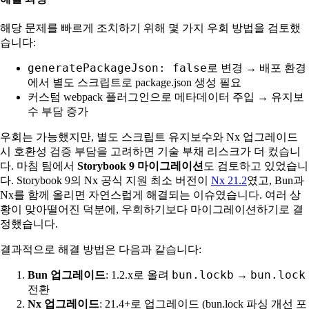
해당 문제를 빠르게 조치하기 위해 몇 가지 우회 방법을 검토했
습니다:
generatePackageJson: false
로 변경 → 배포 환경
에서 별도 스크립트로 package.json 생성 필요
커스텀 webpack 플러그인으로 메타데이터 주입 → 유지보
수 부담 증가
우회는 가능했지만, 별도 스크립트 유지보수와 Nx 업그레이드
시 호환성 검증 부담을 고려하면 기술 부채 리스크가 더 컸습니
다. 마침 팀에서
Storybook 9 마이그레이션
도 검토하고 있었습니
다. Storybook 9의 Nx 공식 지원 최소 버전이
Nx 21.2
였고, Bun과
Nx를 함께 올리면 자연스럽게 해결되는 이슈였습니다. 여러 상
황이 맞아떨어진 덕분에, 우회하기보다 마이그레이션하기로 결
정했습니다.
결과적으로 해결 방법은 다음과 같습니다:
bun.lockb
bun.lock
Bun 업그레이드
: 1.2.x로 올려
→
전환
Nx 업그레이드
: 21.4+로 업그레이드 (bun.lock 파싱 개선 포