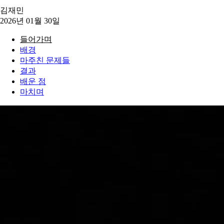
김재민
2026년 01월 30일
들어가며
배경
마주친 문제들
결과
배운 점
마치며