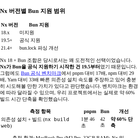
Nx 버전별 Bun 지원 범위
Nx 버전
Bun 지원
18.x
미지원
19.5+
공식 지원
21.4+
bun.lock 파싱 개선
Nx 18 + Bun 조합은 당시로서는 꽤 도전적인 선택이었습니다.
Nx가 Bun을 공식 지원하기 시작한 건 19.5부터
였기 때문입니다.
그럼에도
Bun 공식 벤치마크
에서 pnpm 대비 17배, npm 대비 29
배, Yarn 대비 33배 빠른 의존성 설치 속도를 주장하고 있어 충분
히 시도해볼 만한 가치가 있다고 판단했습니다. 벤치마크는 환경
에 따라 달라질 수 있으며, 우리 프로젝트에서는 실제로 약 60%
빌드 시간 단축을 확인했습니다.
측정 항목
pnpm
Bun
개선
nx build
1분 46
42
약 60% 단
의존성 설치 + 빌드 (
초
web
초
축
)
측정 환경: MacBook Pro (M2 Pro, 32GB RAM), Nx 및