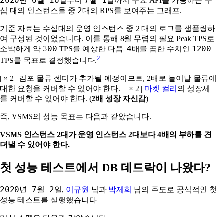
2020년 6월 16일
7월 1일
부터
까지 주요 API를 가동하는 수
2
십 대의 인스턴스들 중
대의 RPS를 보여주는 그래프.
기준 자료는 수십대의 운영 인스턴스 중 2 대의 로그를 샘플링하
여 구성된 것이었습니다. 이를 통해 8월 무렵의 필요 Peak TPS로
300
4
1200
소박하게 약
TPS를 예상한 다음,
배를 곱한 수치인
2
TPS를 목표로 결정했습니다.
| × 2 | 김포 물류 센터가 추가될 예정이므로, 2배로 늘어날 물류에
대한 요청을 커버할 수 있어야 한다. | | × 2 |
마켓 컬리
의 성장세
를 커버할 수 있어야 한다. (
2배 성장 자신감
) |
즉, VSMS의 성능 목표는 다음과 같았습니다.
VSMS 인스턴스 2대가 운영 인스턴스 2대보다 4배의 부하를 견
뎌낼 수 있어야 한다.
첫 성능 테스트에서 DB 데드락이 나왔다?
2020년 7월 2일
,
이규원
님과
박제희
님의 주도로 공식적인 첫
성능 테스트를 실행했습니다.