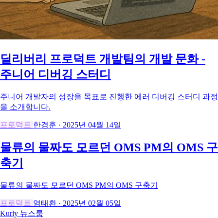
딜리버리 프로덕트 개발팀의 개발 문화 -
주니어 디버깅 스터디
주니어 개발자의 성장을 목표로 진행한 에러 디버깅 스터디 과정
을 소개합니다.
프로덕트
한경훈
·
2025년 04월 14일
물류의 물짜도 모르던 OMS PM의 OMS 구
축기
물류의 물짜도 모르던 OMS PM의 OMS 구축기
프로덕트
염태환
·
2025년 02월 05일
Kurly
뉴스룸