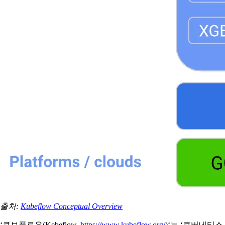
출처:
Kubeflow Conceptual Overview
‘쿠브플로우(Kebeflow,
https://www.kubeflow.org/
)‘는 ‘쿠버네티스