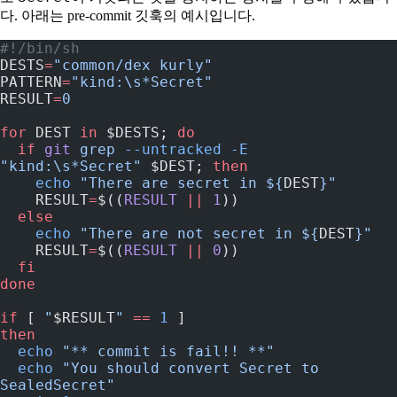
다. 아래는 pre-commit 깃훅의 예시입니다.
#!/bin/sh
DESTS
=
"common/dex kurly"
PATTERN
=
"kind:\s*Secret"
RESULT
=
0
for
 DEST 
in
 $DESTS; 
do
  if
 git
 grep
 --untracked
 -E
"kind:\s*Secret"
 $DEST; 
then
    echo
 "There are secret in ${
DEST
}"
    RESULT
=
$((
RESULT
 ||
 1
))
  else
    echo
 "There are not secret in ${
DEST
}"
    RESULT
=
$((
RESULT
 ||
 0
))
  fi
done
if
 [ 
"
$RESULT
"
 ==
 1
 ]
then
  echo
 "** commit is fail!! **"
  echo
 "You should convert Secret to 
SealedSecret"