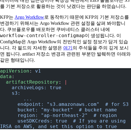
데이터에 대한 접근성이나 확장성 측면에서 EBS 볼륨보다는 S3
를 기본 저장소로 활용하는 것이 낫겠다는 판단을 하였습니다.
KFP는
Argo Workflow
로 동작하기 때문에 KFP의 기본 저장소를
변경하기 위해서는 Argo Workflow 관련 설정을 살펴 봐야합니
다. 쿠브플로우를 배포하면 쿠버네티스 클러스터 내에
workflow-controller-configmap
이 생성됩니다. 이
ConfigMap은 Argo Workflow의 전반적인 설정 정보가 담겨 있습
니다. 각 필드의 자세한 설명은
여기
의 주석들을 주의 깊게 보시
면 됩니다. artifact 저장소 변경과 관련된 부분만 발췌하면 아래와
같은 형태입니다.
apiVersion
: 
v1
data
:
  artifactRepository
: 
|
    archiveLogs: true
    s3:
    	...
      endpoint: "s3.amazonaws.com"  # for S3
      bucket: "my-bucket"  # bucket name
      region: "ap-northeast-2"  # region
      useSDKCreds: true  # If you are using 
IRSA on AWS, and set this option to true