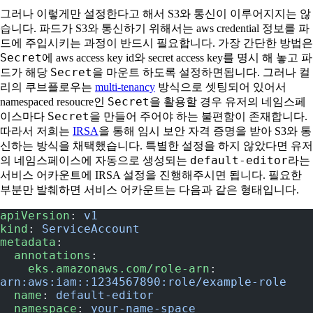
그러나 이렇게만 설정한다고 해서 S3와 통신이 이루어지지는 않
습니다. 파드가 S3와 통신하기 위해서는 aws credential 정보를 파
드에 주입시키는 과정이 반드시 필요합니다. 가장 간단한 방법은
Secret
에 aws access key id와 secret access key를 명시 해 놓고 파
Secret
드가 해당
을 마운트 하도록 설정하면됩니다. 그러나 컬
리의 쿠브플로우는
multi-tenancy
방식으로 셋팅되어 있어서
Secret
namespaced resoucre인
을 활용할 경우 유저의 네임스페
Secret
이스마다
을 만들어 주어야 하는 불편함이 존재합니다.
따라서 저희는
IRSA
을 통해 임시 보안 자격 증명을 받아 S3와 통
신하는 방식을 채택했습니다. 특별한 설정을 하지 않았다면 유저
default-editor
의 네임스페이스에 자동으로 생성되는
라는
서비스 어카운트에 IRSA 설정을 진행해주시면 됩니다. 필요한
부분만 발췌하면 서비스 어카운트는 다음과 같은 형태입니다.
apiVersion
: 
v1
kind
: 
ServiceAccount
metadata
:
  annotations
:
    eks.amazonaws.com/role-arn
: 
arn:aws:iam::1234567890:role/example-role
  name
: 
default-editor
  namespace
: 
your-name-space