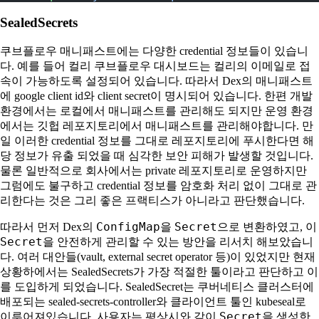
SealedSecrets
쿠브플로우 매니패스트에는 다양한 credential 정보들이 있습니
다. 예를 들어 컬리 쿠브플로우 대시보드는 컬리의 이메일로 접
속이 가능하도록 설정되어 있습니다. 따라서 Dex의 매니패스트
에 google client id와 client secret이 명시되어 있습니다. 한편 개발
환경에서는 로컬에서 매니패스트를 관리해도 되지만 운영 환경
에서는 깃헙 레포지토리에서 매니패스트를 관리해야합니다. 만
일 이러한 credential 정보를 그대로 레포지토리에 푸시한다면 해
당 정보가 유출 되었을 때 심각한 보안 피해가 발생할 것입니다.
물론 일반적으로 회사에서는 private 레포지토리로 운영하지만
그럼에도 불구하고 credential 정보를 암호화 처리 없이 그대로 관
리한다는 것은 그리 좋은 프랙티스가 아니라고 판단했습니다.
ConfigMap
Secret
따라서 먼저 Dex의
을
으로 변환하였고, 이
Secret
을 안전하게 관리할 수 있는 방안을 리서치 해보았습니
다. 여러 대안들(vault, external secret operator 등)이 있었지만 현재
상황하에서는 SealedSecrets가 가장 적절한 툴이라고 판단하고 이
를 도입하게 되었습니다. SealedSecret는 쿠버네티스 클러스터에
배포되는 sealed-secrets-controller와 클라이언트 툴인 kubeseal로
Secret
이루어져있습니다. 사용자는 평상시와 같이
을 생성한