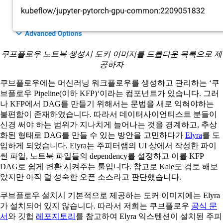
쿠프플로우 노트북 생성시 도커 이미지를 드롭다운 목록으로 제
공하자
쿠브플로우에는 머신러닝 워크플로우를 생성하고 관리하는 ‘쿠
브플로우 Pipeline(이하 KFP)‘이라는 컴포넌트가 있습니다. 그러
나 KFP에서 DAG를 만들기 위해서는 문법을 새로 익혀야하는
불편함이 존재하였습니다. 따라서 데이터사이언티스트 분들이
신경 써야 하는 범위가 지나치게 늘어나는 것을 경계하고, 추상
화된 형태로 DAG를 만들 수 있는 방안을 고민하다가
Elyra
를 도
입하게 되었습니다. Elyra는 주피터랩의 UI 상에서 작성한 파이
썬 파일, 노트북 파일들의 dependency를 설정하고 이를 KFP
DAG로 쉽게 변환 시켜주는 툴입니다. 참고로 Kale도 검토 해보
았지만 아직 덜 성숙한 오픈 소스라고 판단했습니다.
쿠브플로우 설치시 기본적으로 제공하는 도커 이미지에는 Elyra
가 설치되어 있지 않습니다. 따라서 저희는 쿠브플로우
공식 문
서
와 깃헙
레포지토리
를 참고하여 Elyra 익스텐션이 설치된 주피