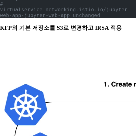
# 
virtualservice.networking.istio.io/jupyter-
web-app-jupyter-web-app unchanged
KFP의 기본 저장소를 S3로 변경하고 IRSA 적용