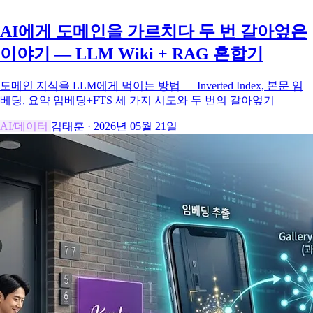
AI에게 도메인을 가르치다 두 번 갈아엎은
이야기 — LLM Wiki + RAG 혼합기
도메인 지식을 LLM에게 먹이는 방법 — Inverted Index, 본문 임
베딩, 요약 임베딩+FTS 세 가지 시도와 두 번의 갈아엎기
AI/데이터
김태훈
·
2026년 05월 21일