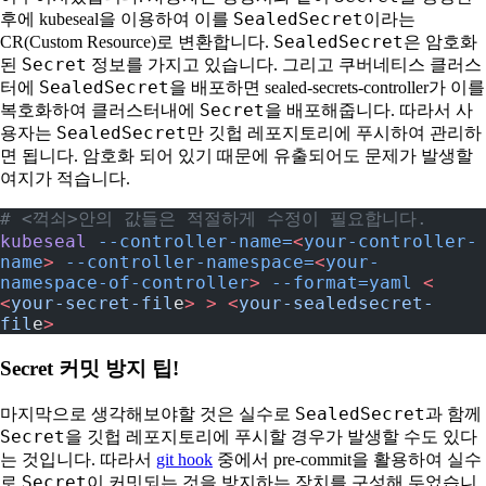
SealedSecret
후에 kubeseal을 이용하여 이를
이라는
SealedSecret
CR(Custom Resource)로 변환합니다.
은 암호화
Secret
된
정보를 가지고 있습니다. 그리고 쿠버네티스 클러스
SealedSecret
터에
을 배포하면 sealed-secrets-controller가 이를
Secret
복호화하여 클러스터내에
을 배포해줍니다. 따라서 사
SealedSecret
용자는
만 깃헙 레포지토리에 푸시하여 관리하
면 됩니다. 암호화 되어 있기 때문에 유출되어도 문제가 발생할
여지가 적습니다.
# <꺽쇠>안의 값들은 적절하게 수정이 필요합니다.
kubeseal
 --controller-name=
<
your-controller-
name
>
 --controller-namespace=
<
your-
namespace-of-controller
>
 --format=yaml
 <
<
your-secret-fil
e
>
 >
 <
your-sealedsecret-
fil
e
>
Secret 커밋 방지 팁!
SealedSecret
마지막으로 생각해보야할 것은 실수로
과 함께
Secret
을 깃헙 레포지토리에 푸시할 경우가 발생할 수도 있다
는 것입니다. 따라서
git hook
중에서 pre-commit을 활용하여 실수
Secret
로
이 커밋되는 것을 방지하는 장치를 구성해 두었습니