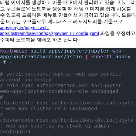
터랩 이미지를 생성하고 이를 ECR에서 관리하고 있습니다. 그리
고 쿠브플로우 노트북을 생성할 때 해당 이미지를 쉽게 사용할
수 있도록 드롭다운 메뉴로 만들어서 제공하고 있습니다. 드롭다
운 메뉴는 쿠브플로우 매니패스트 레포지토리를 기준으로
apps/jupyter/jupyter-web-
app/upstream/base/configs/spawner_ui_config.yaml
파일을 수정하고
주피터 노트북을 재배포 하면 됩니다.
kustomize
 build
 apps/jupyter/jupyter-web-
app/upstream/overlays/istio
 |
 kubectl
 apply
-f
 -
# serviceaccount/jupyter-web-app-service-
account unchanged
# role.rbac.authorization.k8s.io/jupyter-
web-app-jupyter-notebook-role unchanged
# 
clusterrole.rbac.authorization.k8s.io/jupyte
r-web-app-cluster-role unchanged
# 
clusterrole.rbac.authorization.k8s.io/jupyte
r-web-app-kubeflow-notebook-ui-admin 
configured