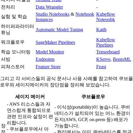
전처리
Data Wrangler
-
Studio Notebooks
&
Notebook
Kubeflow
실험 및 학습
Instances
Noteoobk
하이퍼파라미터
Automatic Model Tuning
Katib
튜닝
Kubeflow
워크플로우
SageMaker Pipelines
Pipelines
학습 모니터링
Model Monitor
Tensorboard
서빙
Endpoints
KServe
,
BentoML
피쳐스토어
Feature Store
Feast
그리고 각 서비스들의 공식 문서나 사용 사례를 참고하여 쿠브플
로우와 세이지메이커의 장단점을 정리해 보았습니다.
세이지 메이커
쿠브플로우
- AWS 리소스들과 자
- 이식성(portabiltiy)이 높습니다. 쿠버
연스럽게 통합되므로
네티스가 설치되어 있는 어느 환경이
관련 인프라 설정이 편
든지(AWS, GCP, on-prem 등) 배포가
리합니다.
장
가능합니다.
- 쿠브플로우에서 아
점
- 컬리에서는 이미 쿠버네티스를 적극