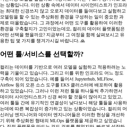
는 상황입니다. 이런 상황 속에서 데이터 사이언티스트가 인프라
는 최대한 신경쓰지 않고 오로지 데이터를 들여다보고 실험하고
모델링을 할 수 있는 추상화된 환경을 구성하는 일이 중요한 과
제로 떠올랐습니다. 그 과정에서 어떤 도구를 활용하여 이러한
환경을 구축할지가 고민이었는데요, 컬리의 데이터 플랫폼팀은
어떤 선택을 했을까요? 지금부터 그 여정을 함께 살펴보시고 유
용한 팁 몇 가지를 챙겨가시길 바랍니다. 🙏
어떤 툴/서비스를 선택할까?
컬리는 데이터를 기반으로 여러 모델을 실험하고 적용하려는 노
력을 기울이고 있습니다. 그리고 이를 위한 인프라도 어느 정도
구축이 되어 있었습니다. 예를 들어서 Jupyterhub, MLFlow,
Airflow 등의 오픈 소스 도구를 EKS 클러스터에 배포하여 활용
하고 있었습니다. 그러나 이런 저런 툴을 하나둘씩 추가하면서
데이터 사이언티스트가 신경 써야 할 것들이 많아지고 있었고,
여러 툴들 간에 유기적인 연결성이 낮다보니 해당 툴들을 사용하
는데에 따른 복잡성이 증가하고 있는 상황이었습니다. 컬리의 머
신러닝 엔지니어와 데이터 엔지니어들은 이러한 현상을 개선하
기 위해 추상화된 형태의 MLOps 플랫폼을 제공하고 싶었습니
다. 직접 플랫폼을 만드는 것도 검토를 했었지만, 빠르게 성장하