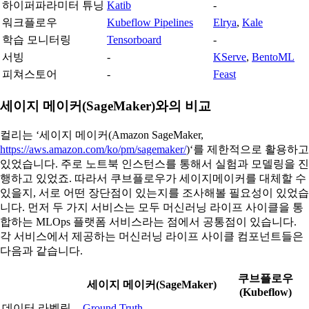
하이퍼파라미터 튜닝
Katib
-
워크플로우
Kubeflow Pipelines
Elrya
,
Kale
학습 모니터링
Tensorboard
-
서빙
-
KServe
,
BentoML
피쳐스토어
-
Feast
세이지 메이커(SageMaker)와의 비교
컬리는 ‘세이지 메이커(Amazon SageMaker,
https://aws.amazon.com/ko/pm/sagemaker/
)‘를 제한적으로 활용하고
있었습니다. 주로 노트북 인스턴스를 통해서 실험과 모델링을 진
행하고 있었죠. 따라서 쿠브플로우가 세이지메이커를 대체할 수
있을지, 서로 어떤 장단점이 있는지를 조사해볼 필요성이 있었습
니다. 먼저 두 가지 서비스는 모두 머신러닝 라이프 사이클을 통
합하는 MLOps 플랫폼 서비스라는 점에서 공통점이 있습니다.
각 서비스에서 제공하는 머신러닝 라이프 사이클 컴포넌트들은
다음과 같습니다.
쿠브플로우
세이지 메이커(SageMaker)
(Kubeflow)
데이터 라벨링
Ground Truth
-