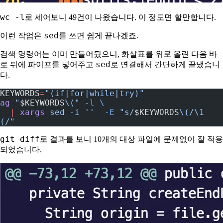
wc -l
로 세어보니 49건이 나왔습니다. 이 정도면 할만합니다.
sed
이런 작업은
를 쓰면 쉽게 끝나겠죠.
검색 명령어는 이미 만들어뒀으니, 화살표를 위로 올린 다음 바
sed
로 뒤에 파이프를 넣어주고
로 연결해서 간단하게 끝냈습니
다.
KEYWORDS
=
"(if|for|while|try)"
ag
 "
$KEYWORDS
\("
 -l
 \
  |
 xargs
 sed
 -i
 ''
  -E
 "s/
$KEYWORDS
\(/\1 
(/"
git diff
로 결과를 보니 10개의 대상 파일에 문제없이 잘 적용
되었습니다.