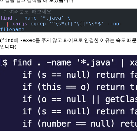
미널을 열고 검색을 해 보았습니다.
 # 여러분도 해보세요
find
 .
 -name
 '*.java'
 \
  |
 xargs
 egrep
 '^\s*if[^\{]*\s*$'
 --no-
filename
find
-exec
(
에
를 주지 않고 파이프로 연결한 이유는 속도 때문
입니다)