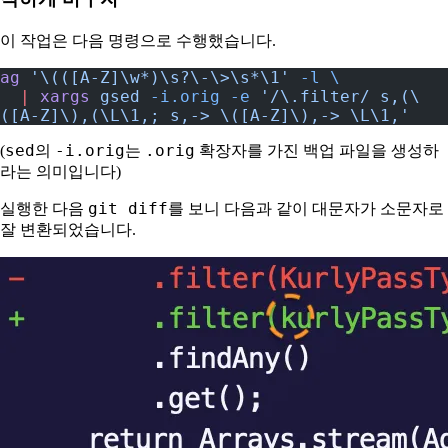
이 작업은 다음 명령으로 수행했습니다.
ag
 '\(([A-Z]\w*)\s?\-\>\s*\1'
 -l
 \
  |
 xargs
 gsed
 -i.orig
 -e
 '/\.filter/ s,(\
([A-Z]\),(\L\1,; s,-> \([A-Z]\),-> \L\1,'
sed
-i.orig
.orig
(
의
는
확장자를 가진 백업 파일을 생성하
라는 의미입니다)
git diff
실행한 다음
를 보니 다음과 같이 대문자가 소문자로
잘 변환되었습니다.