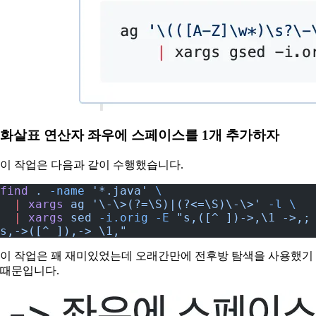
화살표 연산자 좌우에 스페이스를 1개 추가하자
이 작업은 다음과 같이 수행했습니다.
find
 .
 -name
 '*.java'
 \
  |
 xargs
 ag
 '\-\>(?=\S)|(?<=\S)\-\>'
 -l
 \
  |
 xargs
 sed
 -i.orig
 -E
 "s,([^ ])->,\1 ->,; 
s,->([^ ]),-> \1,"
이 작업은 꽤 재미있었는데 오래간만에 전후방 탐색을 사용했기
때문입니다.