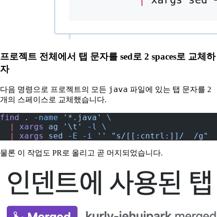
프로젝트 전체에서 탭 문자를 sed로 2 spaces로 교체하
자
java
다음 명령으로 프로젝트의 모든
파일에 있는 탭 문자를 2
개의 스페이스로 교체했습니다.
find
 .
 -name
 '*.java'
 \
  |
 xargs
 ag
 '\t'
 -l
 \
  |
 xargs
 sed
 -E
 -i
 ''
 "s/[[:cntrl:]]/  /g"
물론 이 작업도 PR로 올리고 곧 머지되었습니다.