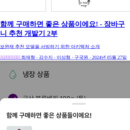
함께 구매하면 좋은 상품이에요! - 장바구
니 추천 개발기 2부
보완재 추천 모델을 서빙하기 위한 아키텍처 소개
AI/데이터
최재형
·
김수지
·
이상협
·
구국원
·
2024년 05월 27일