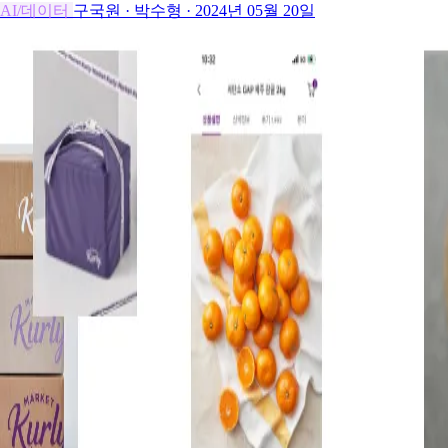
AI/데이터
구국원
·
박수형
·
2024년 05월 20일