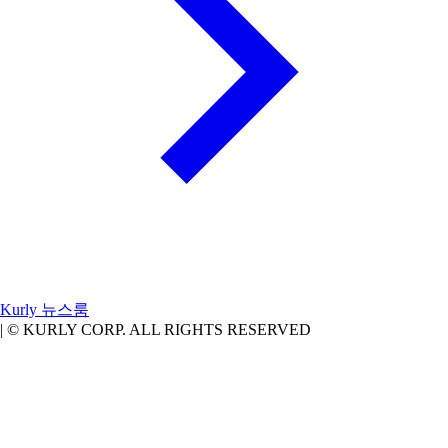
Kurly
뉴스룸
|
© KURLY CORP. ALL RIGHTS RESERVED